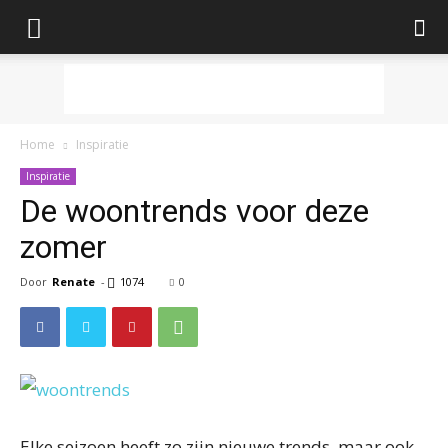
Home
Inspiratie
Inspiratie
De woontrends voor deze
zomer
Door
Renate
-
1074
0
Elke seizoen heeft zo zijn nieuwe trends, maar ook