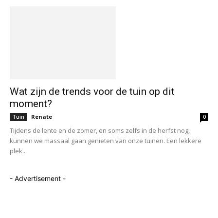
Wat zijn de trends voor de tuin op dit
moment?
Renate
Tuin
0
Tijdens de lente en de zomer, en soms zelfs in de herfst nog,
kunnen we massaal gaan genieten van onze tuinen. Een lekkere
plek...
- Advertisement -