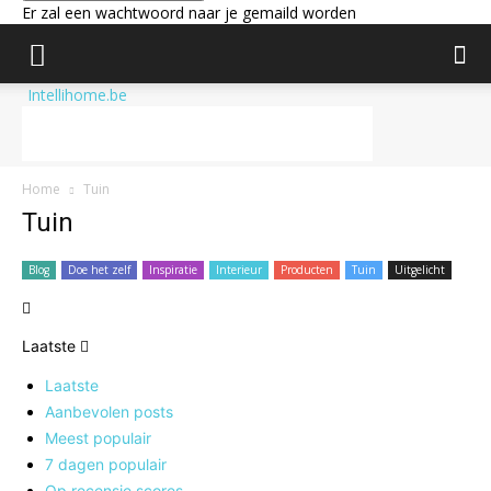
Er zal een wachtwoord naar je gemaild worden
Intellihome.be
Home
Tuin
Tuin
Blog
Doe het zelf
Inspiratie
Interieur
Producten
Tuin
Uitgelicht
Laatste
Laatste
Aanbevolen posts
Meest populair
7 dagen populair
Op recensie scores