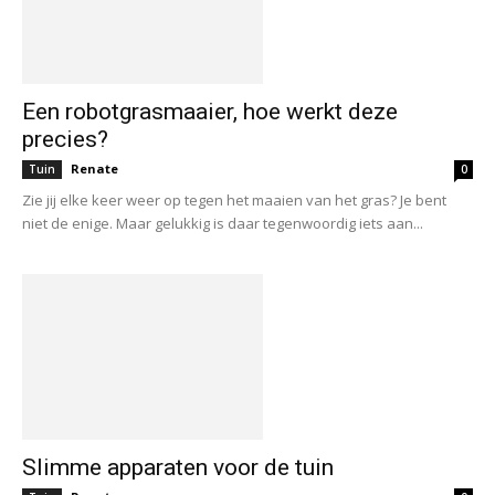
Een robotgrasmaaier, hoe werkt deze
precies?
Renate
Tuin
0
Zie jij elke keer weer op tegen het maaien van het gras? Je bent
niet de enige. Maar gelukkig is daar tegenwoordig iets aan...
Slimme apparaten voor de tuin