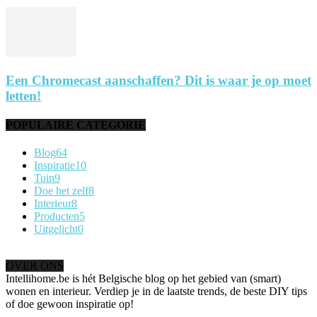
Een Chromecast aanschaffen? Dit is waar je op moet
letten!
POPULAIRE CATEGORIE
Blog
64
Inspiratie
10
Tuin
9
Doe het zelf
8
Interieur
8
Producten
5
Uitgelicht
0
OVER ONS
Intellihome.be is hét Belgische blog op het gebied van (smart)
wonen en interieur. Verdiep je in de laatste trends, de beste DIY tips
of doe gewoon inspiratie op!