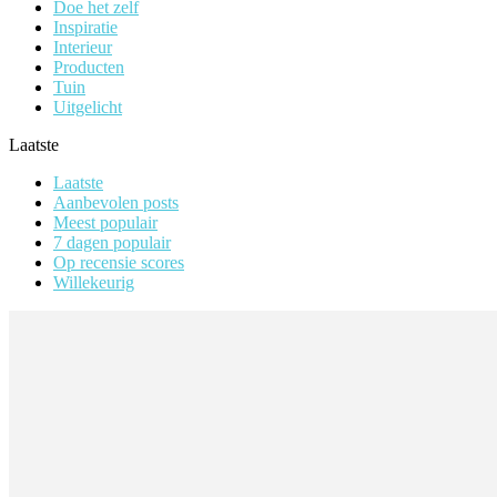
Doe het zelf
Inspiratie
Interieur
Producten
Tuin
Uitgelicht
Laatste
Laatste
Aanbevolen posts
Meest populair
7 dagen populair
Op recensie scores
Willekeurig