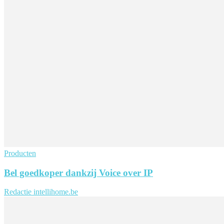
Producten
Bel goedkoper dankzij Voice over IP
Redactie intellihome.be