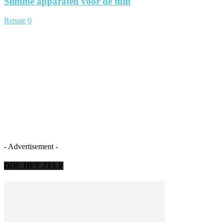
Slimme apparaten voor de tuin
Renate
0
- Advertisement -
DOE HET ZELF