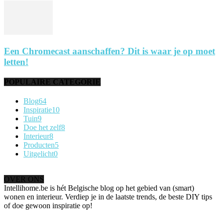
Een Chromecast aanschaffen? Dit is waar je op moet
letten!
POPULAIRE CATEGORIE
Blog
64
Inspiratie
10
Tuin
9
Doe het zelf
8
Interieur
8
Producten
5
Uitgelicht
0
OVER ONS
Intellihome.be is hét Belgische blog op het gebied van (smart)
wonen en interieur. Verdiep je in de laatste trends, de beste DIY tips
of doe gewoon inspiratie op!