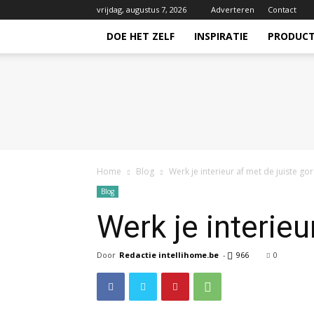
vrijdag, augustus 7, 2026
Adverteren
Contact
DOE HET ZELF
INSPIRATIE
PRODUC
Intellihome.be
Home
Blog
Werk je interieur af met de juiste go
Blog
Werk je interieu
Door
Redactie intellihome.be
-
966
0