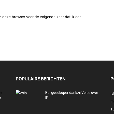
n deze browser voor de volgende keer dat ik een
POPULAIRE BERICHTEN
P
n
Bel goedkoper dankzij Voice over
B
e
IP
In
Tu