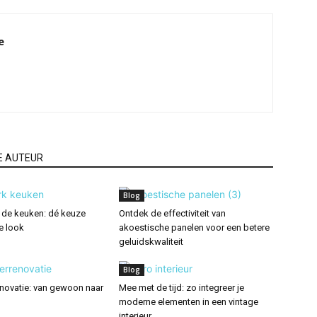
e
E AUTEUR
Blog
 de keuken: dé keuze
Ontdek de effectiviteit van
e look
akoestische panelen voor een betere
geluidskwaliteit
Blog
ovatie: van gewoon naar
Mee met de tijd: zo integreer je
moderne elementen in een vintage
interieur