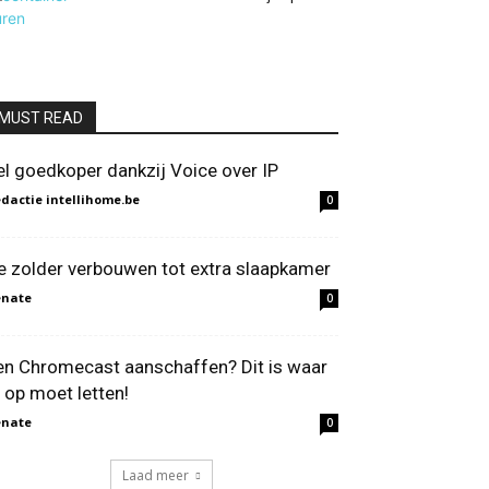
MUST READ
el goedkoper dankzij Voice over IP
dactie intellihome.be
0
e zolder verbouwen tot extra slaapkamer
enate
0
en Chromecast aanschaffen? Dit is waar
e op moet letten!
enate
0
Laad meer