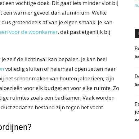
 een vochtige doek. Dit gaat iets minder vlot bij
out een warmer gevoel dan aluminium. Welke
t dus grotendeels af van je eigen smaak. Je kan
ieën voor de woonkamer
, dat past eigenlijk bij
B
Re
je zelf de lichtinval kan bepalen. Je kan heel
en
volledig sluiten of helemaal open zetten naar
D
ij het schoonmaken van houten jaloezieën, zijn
R
jaloezieën voor elk budget en voor elke ruimte. Zo
chtige ruimtes zoals een badkamer. Vaak worden
E
uct zodat ze bestand zijn tegen het vocht.
j
R
ordijnen?