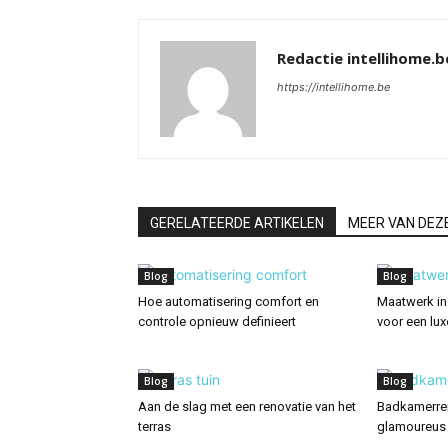
Redactie intellihome.b
https://intellihome.be
GERELATEERDE ARTIKELEN
MEER VAN DEZ
Blog
Blog
Hoe automatisering comfort en
Maatwerk in
controle opnieuw definieert
voor een lux
Blog
Blog
Aan de slag met een renovatie van het
Badkamerren
terras
glamoureus