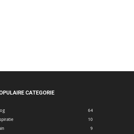
OPULAIRE CATEGORIE
log
64
spiratie
10
in
9