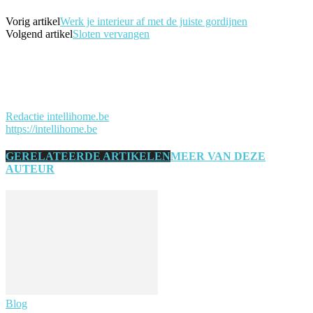
Vorig artikel
Werk je interieur af met de juiste gordijnen
Volgend artikel
Sloten vervangen
Redactie intellihome.be
https://intellihome.be
GERELATEERDE ARTIKELEN
MEER VAN DEZE
AUTEUR
Blog