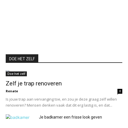
DOE HET ZELF
Doe het zelf
Zelf je trap renoveren
Renate
0
Is jouw trap aan vervanging toe, en zou je deze graag zelf willen
renoveren? Mensen denken vaak dat dit erg lastig is, en dat...
Je badkamer een frisse look geven