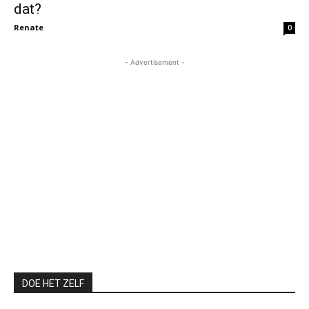
dat?
Renate
0
- Advertisement -
DOE HET ZELF