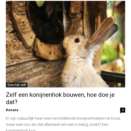
Doe het zelf
Zelf een konijnenhok bouwen, hoe doe je
dat?
Renate
0
Er zijn natuurlijk heel veel verschillende konijnenhokken te koop,
maar wat nou als dat allemaal net niet is wat jij zoekt? Een
konijnenhok kun...