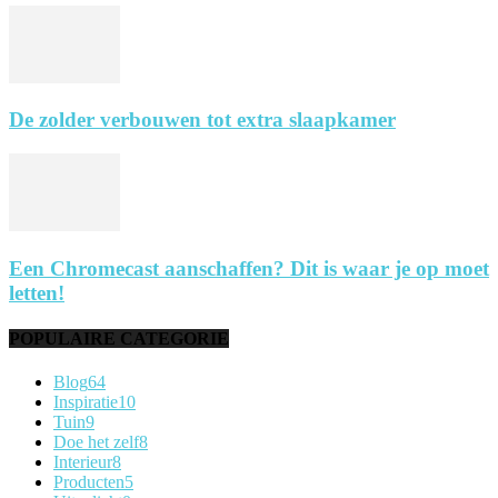
De zolder verbouwen tot extra slaapkamer
Een Chromecast aanschaffen? Dit is waar je op moet
letten!
POPULAIRE CATEGORIE
Blog
64
Inspiratie
10
Tuin
9
Doe het zelf
8
Interieur
8
Producten
5