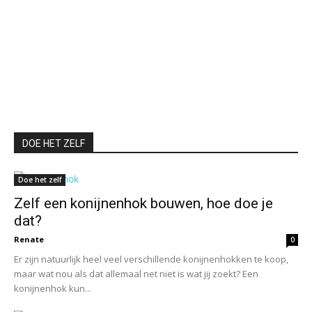
DOE HET ZELF
Doe het zelf
Zelf een konijnenhok bouwen, hoe doe je
dat?
Renate
0
Er zijn natuurlijk heel veel verschillende konijnenhokken te koop,
maar wat nou als dat allemaal net niet is wat jij zoekt? Een
konijnenhok kun...