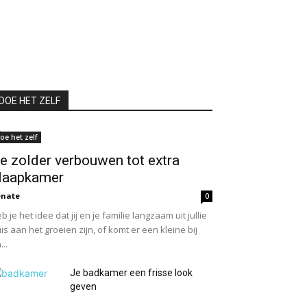
DOE HET ZELF
oe het zelf
e zolder verbouwen tot extra
laapkamer
enate
0
b je het idee dat jij en je familie langzaam uit jullie
is aan het groeien zijn, of komt er een kleine bij
...
Je badkamer een frisse look
geven