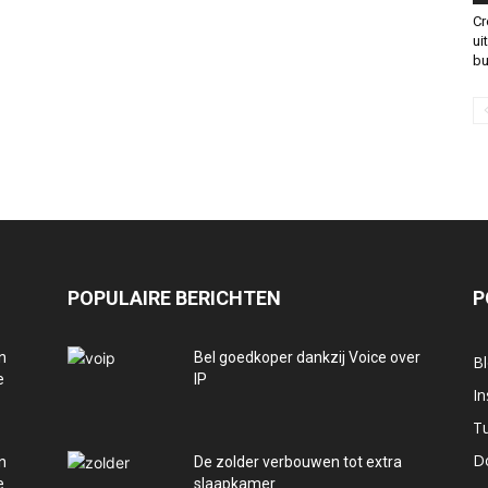
Cr
ui
bu
POPULAIRE BERICHTEN
P
n
Bel goedkoper dankzij Voice over
B
e
IP
In
Tu
Do
n
De zolder verbouwen tot extra
e
slaapkamer