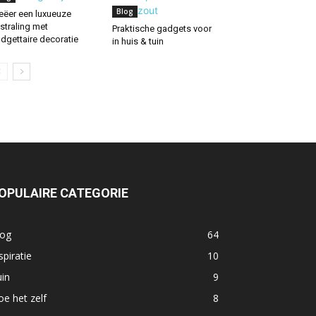
Blog
eëer een luxueuze
tstraling met
Praktische gadgets voor
dgettaire decoratie
in huis & tuin
OPULAIRE CATEGORIE
log
64
spiratie
10
in
9
e het zelf
8