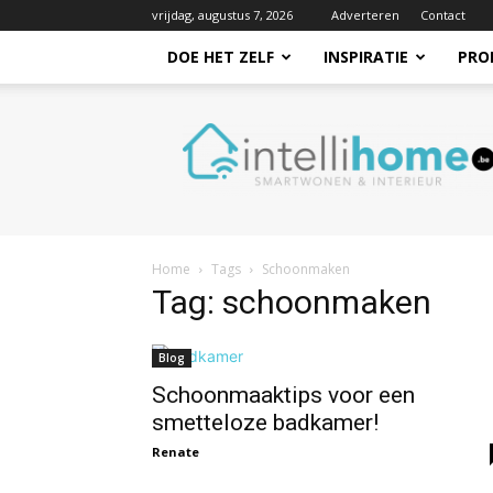
vrijdag, augustus 7, 2026
Adverteren
Contact
DOE HET ZELF
INSPIRATIE
PRO
Intellihome.be
Home
Tags
Schoonmaken
Tag: schoonmaken
Blog
Schoonmaaktips voor een
smetteloze badkamer!
Renate