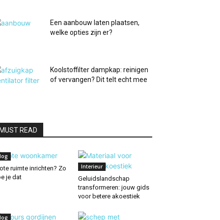
Een aanbouw laten plaatsen,
welke opties zijn er?
Koolstoffilter dampkap: reinigen
of vervangen? Dit telt echt mee
MUST READ
log
Interieur
ote ruimte inrichten? Zo
e je dat
Geluidslandschap
transformeren: jouw gids
voor betere akoestiek
log