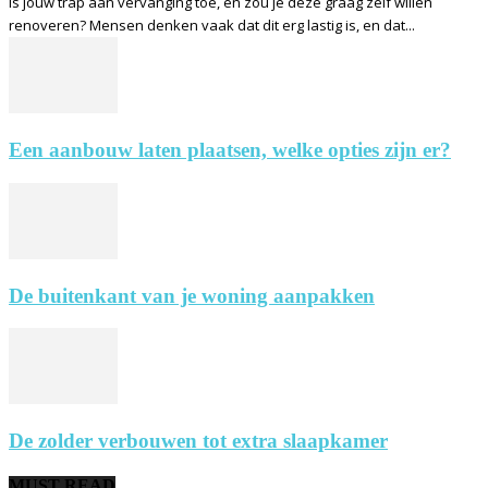
Is jouw trap aan vervanging toe, en zou je deze graag zelf willen
renoveren? Mensen denken vaak dat dit erg lastig is, en dat...
Een aanbouw laten plaatsen, welke opties zijn er?
De buitenkant van je woning aanpakken
De zolder verbouwen tot extra slaapkamer
MUST READ