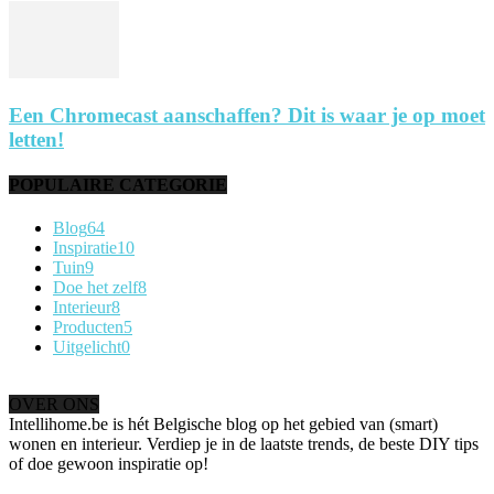
Een Chromecast aanschaffen? Dit is waar je op moet
letten!
POPULAIRE CATEGORIE
Blog
64
Inspiratie
10
Tuin
9
Doe het zelf
8
Interieur
8
Producten
5
Uitgelicht
0
OVER ONS
Intellihome.be is hét Belgische blog op het gebied van (smart)
wonen en interieur. Verdiep je in de laatste trends, de beste DIY tips
of doe gewoon inspiratie op!