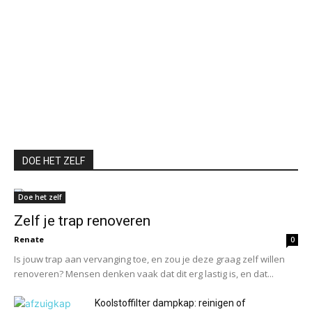
DOE HET ZELF
Doe het zelf
Zelf je trap renoveren
Renate
0
Is jouw trap aan vervanging toe, en zou je deze graag zelf willen
renoveren? Mensen denken vaak dat dit erg lastig is, en dat...
Koolstoffilter dampkap: reinigen of