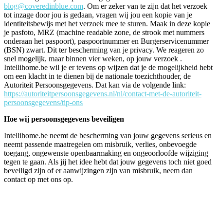
blog@coveredinblue.com
. Om er zeker van te zijn dat het verzoek
tot inzage door jou is gedaan, vragen wij jou een kopie van je
identiteitsbewijs met het verzoek mee te sturen. Maak in deze kopie
je pasfoto, MRZ (machine readable zone, de strook met nummers
onderaan het paspoort), paspoortnummer en Burgerservicenummer
(BSN) zwart. Dit ter bescherming van je privacy. We reageren zo
snel mogelijk, maar binnen vier weken, op jouw verzoek .
Intellihome.be wil je er tevens op wijzen dat je de mogelijkheid hebt
om een klacht in te dienen bij de nationale toezichthouder, de
Autoriteit Persoonsgegevens. Dat kan via de volgende link:
https://autoriteitpersoonsgegevens.nl/nl/contact-met-de-autoriteit-
persoonsgegevens/tip-ons
Hoe wij persoonsgegevens beveiligen
Intellihome.be neemt de bescherming van jouw gegevens serieus en
neemt passende maatregelen om misbruik, verlies, onbevoegde
toegang, ongewenste openbaarmaking en ongeoorloofde wijziging
tegen te gaan. Als jij het idee hebt dat jouw gegevens toch niet goed
beveiligd zijn of er aanwijzingen zijn van misbruik, neem dan
contact op met ons op.