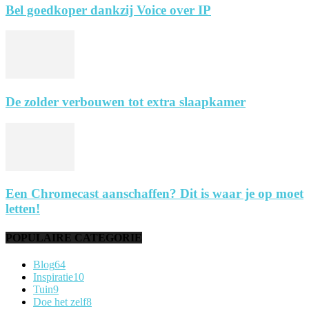
Bel goedkoper dankzij Voice over IP
De zolder verbouwen tot extra slaapkamer
Een Chromecast aanschaffen? Dit is waar je op moet
letten!
POPULAIRE CATEGORIE
Blog
64
Inspiratie
10
Tuin
9
Doe het zelf
8