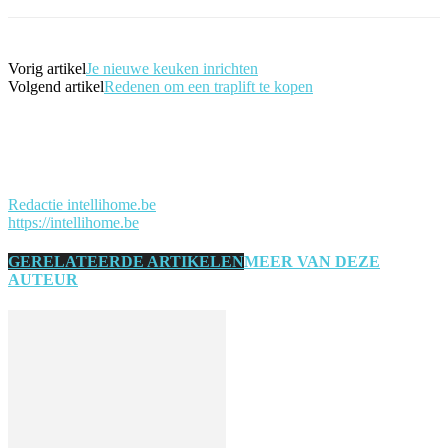
Vorig artikel
Je nieuwe keuken inrichten
Volgend artikel
Redenen om een traplift te kopen
Redactie intellihome.be
https://intellihome.be
GERELATEERDE ARTIKELEN
MEER VAN DEZE
AUTEUR