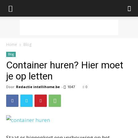
Home
Blog
Blog
Container huren? Hier moet
je op letten
Door
Redactie intellihome.be
-
1047
0
Staat er binnenkort een verbouwing op het