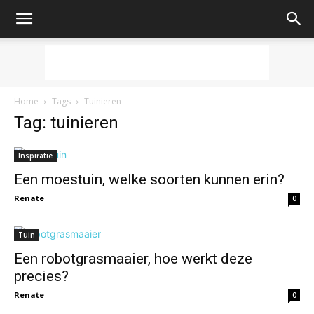
Home
Tags
Tuinieren
Tag: tuinieren
Inspiratie
Een moestuin, welke soorten kunnen erin?
Renate
0
Tuin
Een robotgrasmaaier, hoe werkt deze
precies?
Renate
0