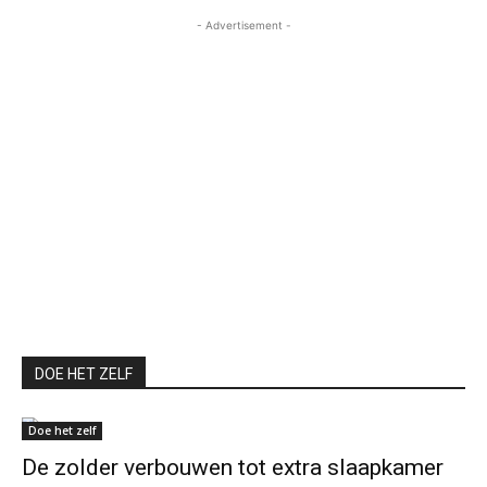
- Advertisement -
DOE HET ZELF
Doe het zelf
De zolder verbouwen tot extra slaapkamer