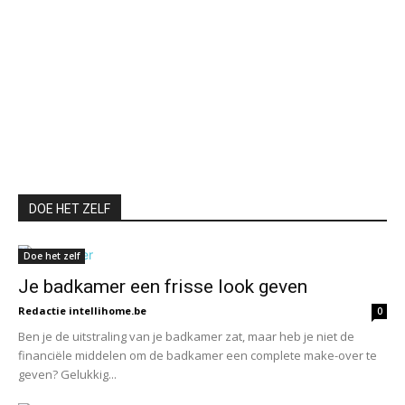
DOE HET ZELF
Doe het zelf
Je badkamer een frisse look geven
Redactie intellihome.be
0
Ben je de uitstraling van je badkamer zat, maar heb je niet de
financiële middelen om de badkamer een complete make-over te
geven? Gelukkig...