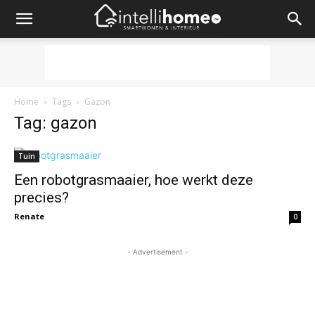
Home
Tags
Gazon
Tag: gazon
Tuin
Een robotgrasmaaier, hoe werkt deze
precies?
Renate
0
- Advertisement -