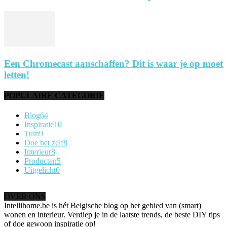
Een Chromecast aanschaffen? Dit is waar je op moet
letten!
POPULAIRE CATEGORIE
Blog
64
Inspiratie
10
Tuin
9
Doe het zelf
8
Interieur
8
Producten
5
Uitgelicht
0
OVER ONS
Intellihome.be is hét Belgische blog op het gebied van (smart)
wonen en interieur. Verdiep je in de laatste trends, de beste DIY tips
of doe gewoon inspiratie op!